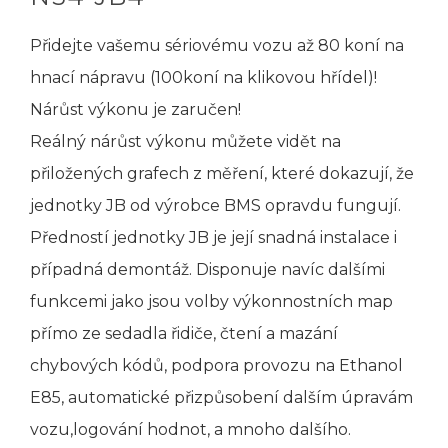
Přidejte vašemu sériovému vozu až 80 koní na
hnací nápravu (100koní na klikovou hřídel)!
Nárůst výkonu je zaručen!
Reálný nárůst výkonu můžete vidět na
přiložených grafech z měření, které dokazují, že
jednotky JB od výrobce BMS opravdu fungují.
Předností jednotky JB je její snadná instalace i
případná demontáž. Disponuje navíc dalšími
funkcemi jako jsou volby výkonnostních map
přímo ze sedadla řidiče, čtení a mazání
chybových kódů, podpora provozu na Ethanol
E85, automatické přizpůsobení dalším úpravám
vozu,logování hodnot, a mnoho dalšího.