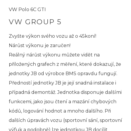
VW Polo 6C GTI
VW GROUP 5
Zvyšte výkon svého vozu až o 45koní!
Nárůst výkonu je zaručen!
Reálný nárůst výkonu můžete vidět na
přiložených grafech z měření, které dokazují, že
jednotky JB od výrobce BMS opravdu fungují.
Předností jednotky JB je její snadná instalace i
případná demontáž. Jednotka disponuje dalšími
funkcemi, jako jsou čtení a mazání chybových
kódů, logování hodnot a mnoho dalšího. Při
dalších úpravách vozu (sportovní sání, sportovní
výfuk a podobně) lze jednotkou JB docílit