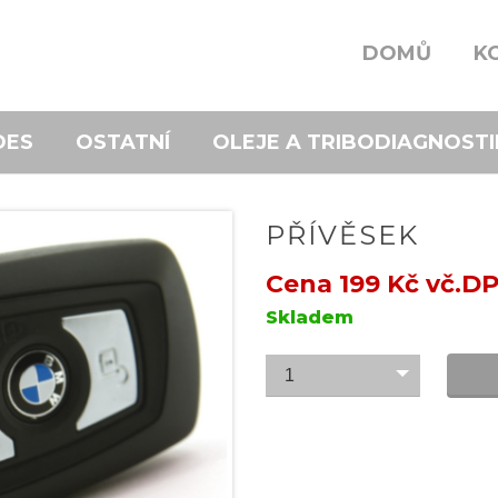
DOMŮ
K
DES
OSTATNÍ
OLEJE A TRIBODIAGNOSTI
PŘÍVĚSEK
Cena 199 Kč vč.D
Skladem
1