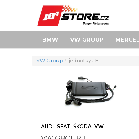
BMW
VW GROUP
MERCE
VW Group
jednotky JB
AUDI
SEAT
ŠKODA
VW
VW GROUP 1