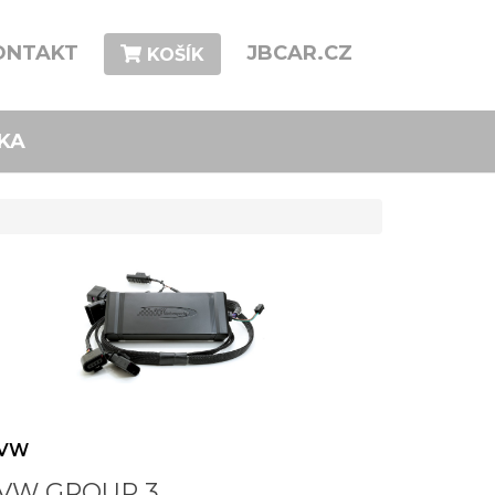
ONTAKT
JBCAR.CZ
KOŠÍK
KA
VW
VW GROUP 3